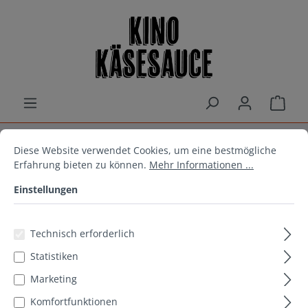
alt springen
Ware
Cookie-Voreinstellungen
Diese Website verwendet Cookies, um eine bestmögliche Erfahrun
Diese Website verwendet Cookies, um eine bestmögliche
Snacks & mehr
Erfahrung bieten zu können.
Mehr Informationen ...
Einstellungen
Hombre Nuts Paprika
Technisch erforderlich
Statistiken
Marketing
Komfortfunktionen