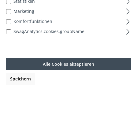
Statistiken
Marketing
Ihr Passwort
Komfortfunktionen
SwagAnalytics.cookies.groupName
Ich habe mein Passwort vergessen.
Anmelden
Alle Cookies akzeptieren
Ich bin Neukunde!
Speichern
Persönliche Informationen
Anrede
Vorname*
Nachname*