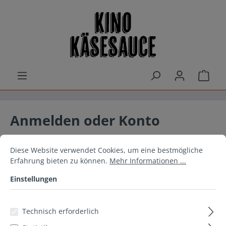
alt springen
Ware
Anmelden oder Konto
erstellen
Cookie-Voreinstellungen
Diese Website verwendet Cookies, um eine bestmögliche Erfahrun
Diese Website verwendet Cookies, um eine bestmögliche
Erfahrung bieten zu können.
Mehr Informationen ...
Ich bin bereits Kunde
Einstellungen
Einloggen mit E-Mail-Adresse und Passwort
Ihre E-Mail-Adresse
Technisch erforderlich